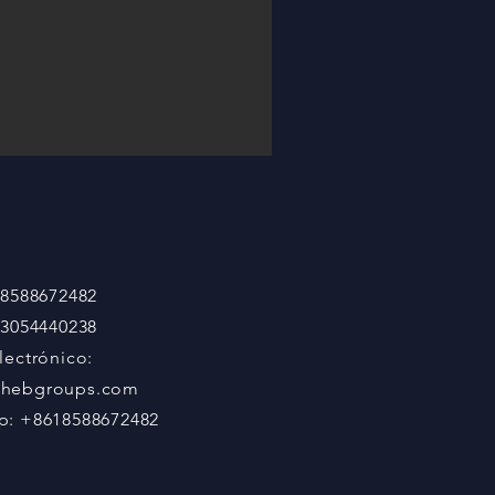
18588672482
13054440238
lectrónico:
hebgroups.com
p: +8618588672482