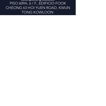
PISO 609A, 6 / F., EDIFICIO FOOK
CHEONG 63 HOI YUEN ROAD, KWUN
TONG KOWLOON
DUBAI Office
ROOM NUMBER 2107 ,
THE PRISM TOWER ,
BUSINESS BAY
DUBAI
info@mbotrading.ae
Shenzhen
Office
Rm1008A, Block A, Zhuoyue Qianhai No.1,
Guiwan Area, Nantou Street, Nanshan
District, Shenzhen, Guangdong 518052
C
hina
© 2023