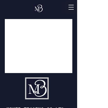
Aún no hay ninguna
entrada publicada
en este idioma
Una vez que se publiquen
entradas, las verás aquí.