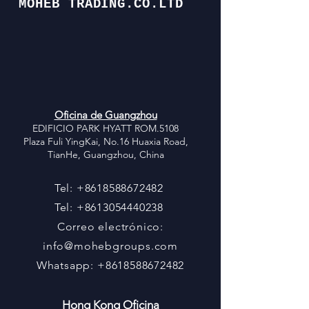
MOHEB TRADING.CO.LTD
Oficina de Guangzhou
EDIFICIO PARK HYATT ROM.5108
Plaza Fuli YingKai, No.16 Huaxia Road,
TianHe, Guangzhou, China
Tel:
+8618588672482
Tel:
+8613054440238
Correo electrónico:
info@mohebgroups.com
Whatsapp:
+8618588672482
Hong Kong
Oficina